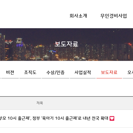
회사소개
무인경비사업
하위분류
하위분류
보도자료
비젼
조직도
수상/인증
사업실적
보도자료
오
제목
부모 10시 출근제’, 정부 ‘육아기 10시 출근제’로 내년 전국 확대