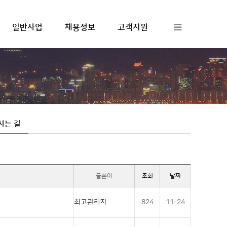
일반사업
채용정보
고객지원
하위분류
하위분류
하위분류
시는 길
글쓴이
조회
날짜
최고관리자
824
11-24