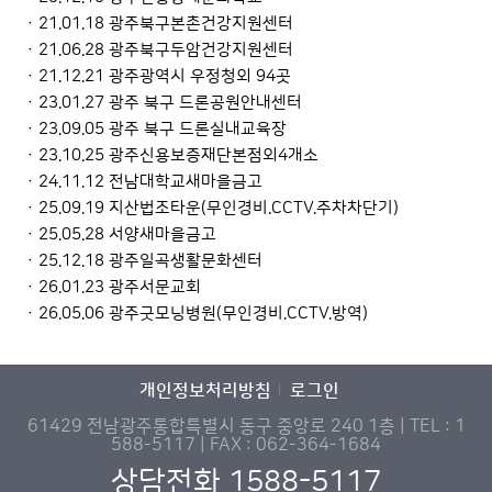
· 21.01.18 광주북구본촌건강지원센터
· 21.06.28 광주북구두암건강지원센터
· 21.12.21 광주광역시 우정청외 94곳
· 23.01.27 광주 북구 드론공원안내센터
· 23.09.05 광주 북구 드론실내교육장
· 23.10.25 광주신용보증재단본점외4개소
· 24.11.12 전남대학교새마을금고
· 25.09.19 지산법조타운(무인경비.CCTV.주차차단기)
· 25.05.28 서양새마을금고
· 25.12.18 광주일곡생활문화센터
· 26.01.23 광주서문교회
· 26.05.06 광주굿모닝병원(무인경비.CCTV.방역)
개인정보처리방침
로그인
61429 전남광주통합특별시 동구 중앙로 240 1층 | TEL : 1
588-5117 | FAX : 062-364-1684
상담전화 1588-5117