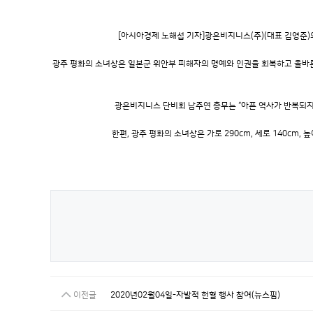
[아시아경제 노해섭 기자]광은비지니스(주)(대표 김영준)
광주 평화의 소녀상은 일본군 위안부 피해자의 명예와 인권을 회복하고 올바른 
광은비지니스 단비회 남주연 총무는 “아픈 역사가 반복되지
한편, 광주 평화의 소녀상은 가로 290
cm
, 세로 140
cm
, 높
이전글
2020년02월04일-자발적 헌혈 행사 참여(뉴스핌)