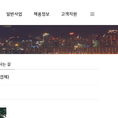
일반사업
채용정보
고객지원
하위분류
하위분류
하위분류
시는 길
경제)