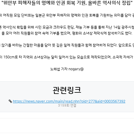
"위안부 피해자들의 명예와 인권 회복 기원, 올바른 역사의식 정립"
의 여직원 모임 단비회는 일본군 위안부 피해자의 명예와 인권 회복을 기원하는 의미를 담아 광
역사인식 확립을 위해 시민 모금과 크라우드 펀딩, 재능 기부 등을 통해 지난 14일 광주시청
을 모아 여러 직원들의 참여 속에 기부를 했으며, 평화의 소녀상 제막식에 참석하기도 했다.
 않기를 바라는 간절한 마음을 담아 뜻 깊은 일에 직원들과 함께 참여하게 되었다. 앞으로도 
이 150
cm
로 타 지역의 소녀상과는 달리 일어서 있는 모습으로 제작되었으며, 소극적 자세가
노해섭 기자
nogary
@
관련링크
https://news.naver.com/main/read.nhn?oid=277&aid=0003567392
3159회 연결