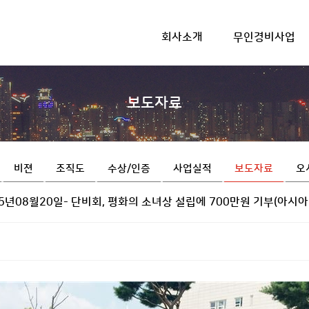
회사소개
무인경비사업
하위분류
하위분류
보도자료
비젼
조직도
수상/인증
사업실적
보도자료
오
15년08월20일- 단비회, 평화의 소녀상 설립에 700만원 기부(아시아